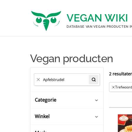
Ga
naar
VEGAN WIKI
de
inhoud
DATABASE VAN VEGAN PRODUCTEN I
Vegan producten
2 resultate
Trefwoord:
Categorie
Winkel
Baby- en peutervoeding