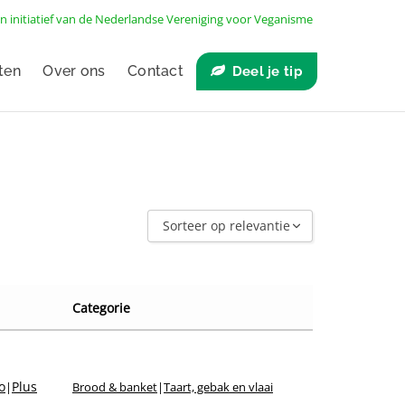
n initiatief van de
Nederlandse Vereniging voor Veganisme
ten
Over ons
Contact
Deel je tip
Sorteer op relevantie
Sorteer op laatst toegevoegd
Sorteer op naam A - Z
Categorie
Sorteer op naam Z - A
Sorteer op winkel
Sorteer op merk
o
Plus
|
Brood & banket
|
Taart, gebak en vlaai
Sorteer op relevantie