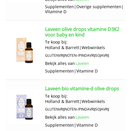
Supplementen
|
Overige supplementen
|
Vitamine D
Laveen olive drops vitamine D3K2
voor baby en kind
Te koop bij:
Holland & Barrett
|
Webwinkels
GLUTENVRIJ
NOTEN-/PINDAVRIJ
SOJAVRIJ
Bekijk alles van
Laveen
Supplementen
|
Vitamine D
Laveen bio vitamine-d olive drops
Te koop bij:
Holland & Barrett
|
Webwinkels
GLUTENVRIJ
NOTEN-/PINDAVRIJ
SOJAVRIJ
Bekijk alles van
Laveen
Supplementen
|
Vitamine D