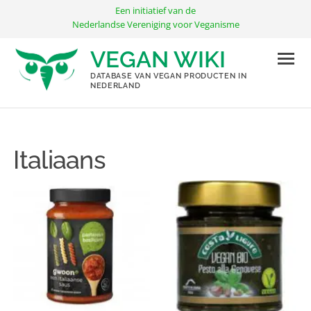
Ga
Een initiatief van de
naar
Nederlandse Vereniging voor Veganisme
de
VEGAN WIKI
inhoud
DATABASE VAN VEGAN PRODUCTEN IN
NEDERLAND
Italiaans