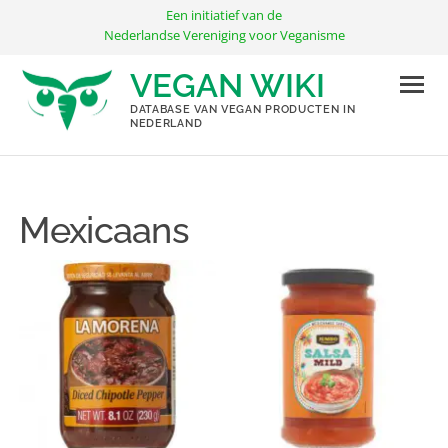
Ga
Een initiatief van de
naar
Nederlandse Vereniging voor Veganisme
de
VEGAN WIKI
inhoud
DATABASE VAN VEGAN PRODUCTEN IN
NEDERLAND
Mexicaans