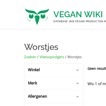
Ga
naar
VEGAN WIKI
de
inhoud
DATABASE VAN VEGAN PRODUCTEN I
Worstjes
Zoeken
/
Vlees­opvolgers
/ Worstjes
Geen result
Winkel
Merk
Wis 1 of m
Albert Heijn
(8)
Biowinkels
(3)
Allergenen
Albert Heijn huismerk
(4)
Crisp
(3)
Glutenvrij
(11)