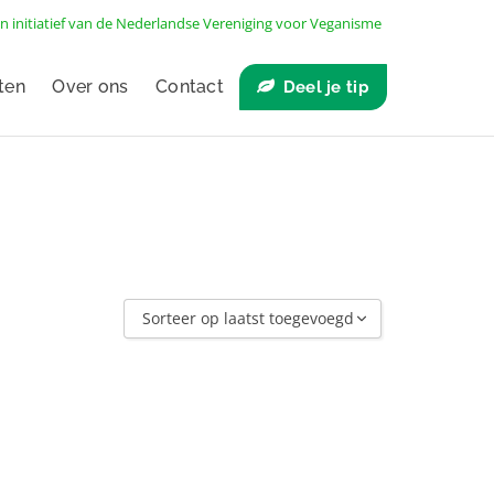
n initiatief van de
Nederlandse Vereniging voor Veganisme
ten
Over ons
Contact
Deel je tip
Sorteer op laatst toegevoegd
Sorteer op laatst toegevoegd
Sorteer op naam A - Z
Sorteer op naam Z - A
Sorteer op winkel