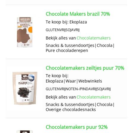
Chocolate Makers brazil 70%
Te koop bij:
Ekoplaza
GLUTENVRIJ
SOJAVRIJ
Bekijk alles van
Chocolatemakers
Snacks & tussendoortjes
|
Chocola
|
Pure chocoladerepen
Chocolatemakers zeiltjes puur 70%
Te koop bij:
Ekoplaza
|
Waar
|
Webwinkels
GLUTENVRIJ
NOTEN-/PINDAVRIJ
SOJAVRIJ
Bekijk alles van
Chocolatemakers
Snacks & tussendoortjes
|
Chocola
|
Overige chocoladesnacks
Chocolatemakers puur 92%