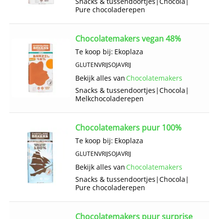
Snacks & tussendoortjes
|
Chocola
|
Pure chocoladerepen
Chocolatemakers vegan 48%
Te koop bij:
Ekoplaza
GLUTENVRIJ
SOJAVRIJ
Bekijk alles van
Chocolatemakers
Snacks & tussendoortjes
|
Chocola
|
Melkchocoladerepen
Chocolatemakers puur 100%
Te koop bij:
Ekoplaza
GLUTENVRIJ
SOJAVRIJ
Bekijk alles van
Chocolatemakers
Snacks & tussendoortjes
|
Chocola
|
Pure chocoladerepen
Chocolatemakers puur surprise