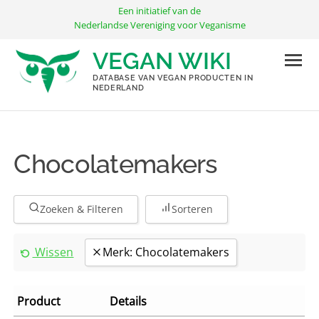
Ga
Een initiatief van de
naar
Nederlandse Vereniging voor Veganisme
de
VEGAN WIKI
inhoud
DATABASE VAN VEGAN PRODUCTEN IN
NEDERLAND
Chocolatemakers
Zoeken & Filteren
Sorteren
Wissen
Merk: Chocolatemakers
Product
Details