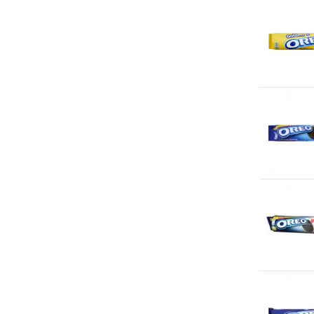
Noten-/pindavrij
(6)
Acentino
(1)
Aderum
(1)
Adobe
(5)
Affligem
(3)
AH Excellent
(14)
Airolube
(8)
Ajinomoto
(5)
Akamuti
(1)
Albert Heijn huismerk
(200+)
Aldi huismerk
(2)
Aleve
(1)
Alfez
(9)
Alka-Seltzer
(1)
All Day Nuts
(3)
All Natural
(1)