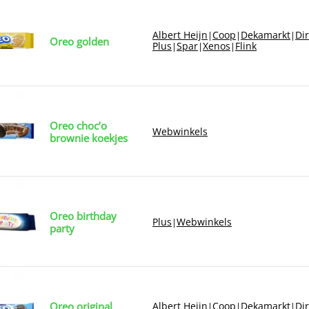
Albert Heijn
Coop
Dekamarkt
Di
|
|
|
Oreo golden
Plus
Spar
Xenos
Flink
|
|
|
Oreo choc’o
Webwinkels
brownie koekjes
Oreo birthday
Plus
Webwinkels
|
party
Oreo original
Albert Heijn
Coop
Dekamarkt
Di
|
|
|