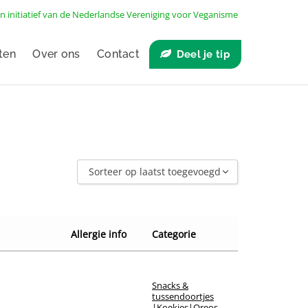
n initiatief van de
Nederlandse Vereniging voor Veganisme
ten
Over ons
Contact
Deel je tip
Sorteer op laatst toegevoegd
Sorteer op laatst toegevoegd
Sorteer op naam A - Z
Allergie info
Categorie
Sorteer op naam Z - A
Sorteer op winkel
Snacks &
Sorteer op merk
tussendoortjes
|
Koekjes
|
Oreos