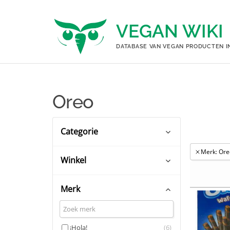
Ga
naar
VEGAN WIKI
de
inhoud
DATABASE VAN VEGAN PRODUCTEN I
Oreo
Categorie
Merk: Ore
Winkel
Snacks & tussendoortjes
(7)
Merk
Albert Heijn
(6)
Coop
(2)
¡Hola!
(6)