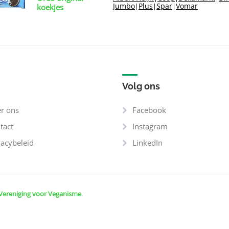
Jumbo
Plus
Spar
Vomar
|
|
|
koekjes
Volg ons
r ons
Facebook
tact
Instagram
vacybeleid
LinkedIn
Vereniging voor Veganisme
.