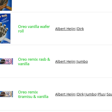
Oreo vanilla wafer
Albert Heijn
Dirk
|
roll
Oreo remix rasb &
Albert Heijn
Jumbo
|
vanilla
Oreo remix
Albert Heijn
Dirk
Jumbo
Plus
Sp
|
|
|
|
tiramisu & vanilla