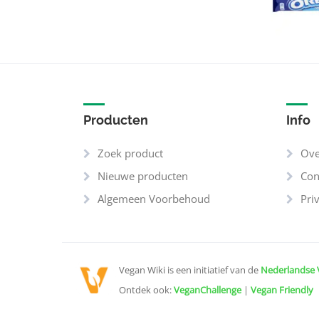
All Seasons
(2)
Allegra
(2)
Allos
(21)
Almdudler
(1)
Almhof
(1)
Producten
Info
Alnatura
(1)
Aloe Dent
(6)
Zoek product
Ove
Aloe Pura
(1)
Nieuwe producten
Con
Alpenbauer
(2)
Algemeen Voorbehoud
Pri
Alpro
(71)
Alsan
(1)
Alter Eco
(5)
Vegan Wiki is een initiatief van de
Nederlandse 
Alvalle
(1)
Ontdek ook:
VeganChallenge
|
Vegan Friendly
Alviana
(51)