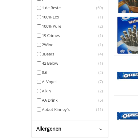
Dekamarkt
(2)
1 de Beste
(69)
Dirk
(4)
100% Eco
(1)
Flink
(1)
100% Pure
(2)
Hoogvliet
(1)
19 Crimes
(1)
Jumbo
(4)
2Wine
(1)
Plus
(4)
3Bears
(4)
Spar
(3)
42 Below
(1)
Vomar
(1)
8.6
(2)
Webwinkels
(2)
A. Vogel
(7)
Xenos
(1)
A'kin
(2)
AA Drink
(5)
Abbot Kinney's
(11)
ABC
(2)
Abmas
(4)
Allergenen
Absolut
(8)