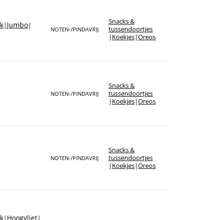
Snacks &
rk
Jumbo
|
|
tussendoortjes
NOTEN-/PINDAVRIJ
|
Koekjes
|
Oreos
Snacks &
tussendoortjes
NOTEN-/PINDAVRIJ
|
Koekjes
|
Oreos
Snacks &
tussendoortjes
NOTEN-/PINDAVRIJ
|
Koekjes
|
Oreos
rk
Hoogvliet
|
|