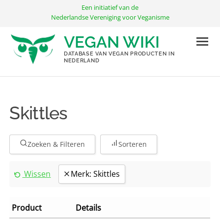
Ga
Een initiatief van de
naar
Nederlandse Vereniging voor Veganisme
de
VEGAN WIKI
inhoud
DATABASE VAN VEGAN PRODUCTEN IN
NEDERLAND
Skittles
Zoeken & Filteren
Sorteren
Wissen
Merk: Skittles
Product
Details