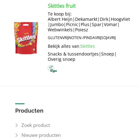
Skittles fruit
Te koop bij:
Albert Heijn
|
Dekamarkt
|
Dirk
|
Hoogvliet
|
Jumbo
|
Picnic
|
Plus
|
Spar
|
Vomar
|
Webwinkels
|
Poiesz
GLUTENVRIJ
NOTEN-/PINDAVRIJ
SOJAVRIJ
Bekijk alles van
Skittles
Snacks & tussendoortjes
|
Snoep
|
Overig snoep
Producten
Zoek product
Nieuwe producten