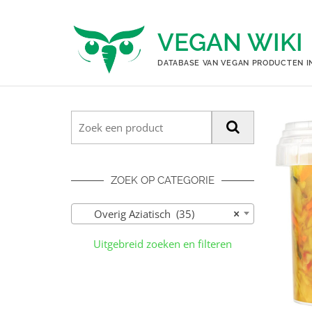
Ga
naar
VEGAN WIKI
de
inhoud
DATABASE VAN VEGAN PRODUCTEN I
ZOEK OP CATEGORIE
Overig Aziatisch (35)
×
Uitgebreid zoeken en filteren