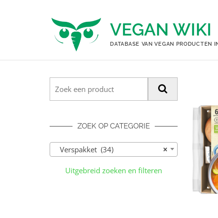
Ga
naar
VEGAN WIKI
de
inhoud
DATABASE VAN VEGAN PRODUCTEN I
ZOEK OP CATEGORIE
Verspakket (34)
×
Uitgebreid zoeken en filteren