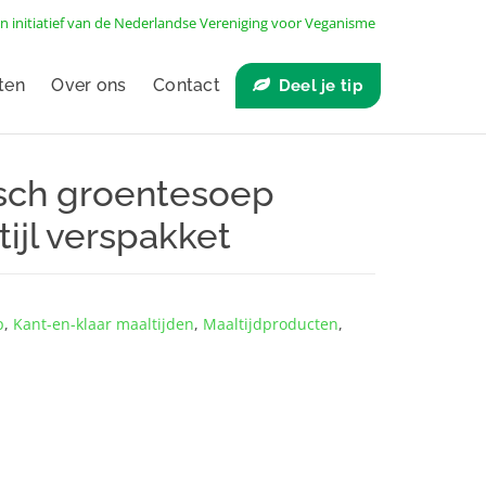
n initiatief van de
Nederlandse Vereniging voor Veganisme
ten
Over ons
Contact
Deel je tip
sch groentesoep
tijl verspakket
p
,
Kant-en-klaar maaltijden
,
Maaltijdproducten
,