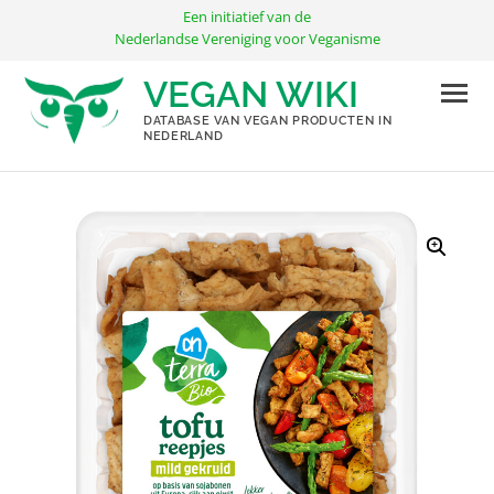
Ga
Een initiatief van de
naar
Nederlandse Vereniging voor Veganisme
de
VEGAN WIKI
inhoud
DATABASE VAN VEGAN PRODUCTEN IN
NEDERLAND