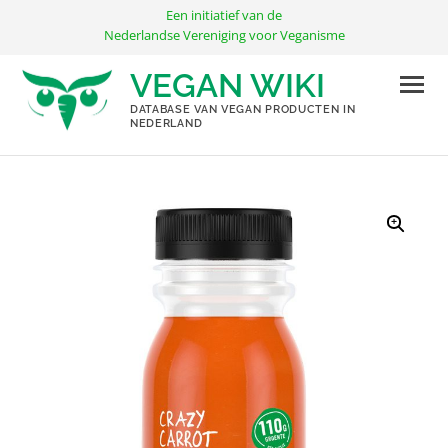
Ga
Een initiatief van de
naar
Nederlandse Vereniging voor Veganisme
de
VEGAN WIKI
inhoud
DATABASE VAN VEGAN PRODUCTEN IN
NEDERLAND