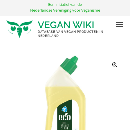
Ga
Een initiatief van de
naar
Nederlandse Vereniging voor Veganisme
de
VEGAN WIKI
inhoud
DATABASE VAN VEGAN PRODUCTEN IN
NEDERLAND