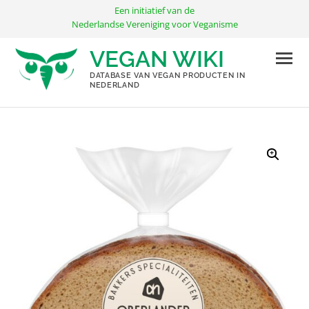
Ga
Een initiatief van de
naar
Nederlandse Vereniging voor Veganisme
de
VEGAN WIKI
inhoud
DATABASE VAN VEGAN PRODUCTEN IN
NEDERLAND