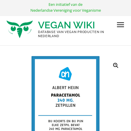
Ga
Een initiatief van de
naar
Nederlandse Vereniging voor Veganisme
de
VEGAN WIKI
inhoud
DATABASE VAN VEGAN PRODUCTEN IN
NEDERLAND