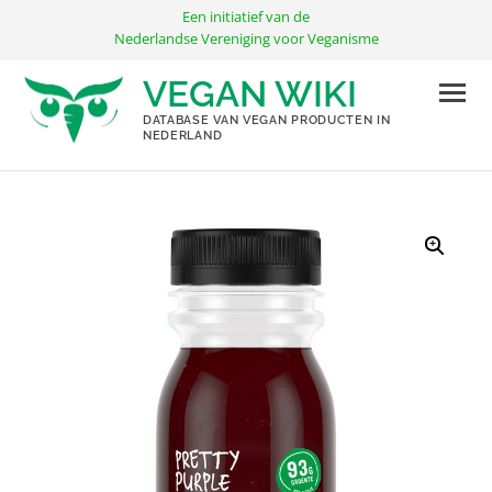
Ga
Een initiatief van de
naar
Nederlandse Vereniging voor Veganisme
de
VEGAN WIKI
inhoud
DATABASE VAN VEGAN PRODUCTEN IN
NEDERLAND