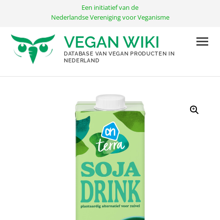
Ga
Een initiatief van de
naar
Nederlandse Vereniging voor Veganisme
de
VEGAN WIKI
inhoud
DATABASE VAN VEGAN PRODUCTEN IN
NEDERLAND