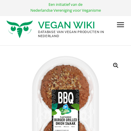
Ga
Een initiatief van de
naar
Nederlandse Vereniging voor Veganisme
de
VEGAN WIKI
inhoud
DATABASE VAN VEGAN PRODUCTEN IN
NEDERLAND