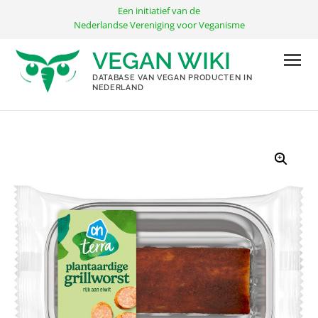
Ga
Een initiatief van de
naar
Nederlandse Vereniging voor Veganisme
de
VEGAN WIKI
inhoud
DATABASE VAN VEGAN PRODUCTEN IN
NEDERLAND