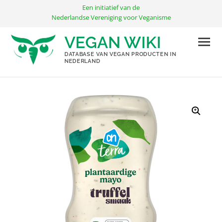
Ga
Een initiatief van de
naar
Nederlandse Vereniging voor Veganisme
de
VEGAN WIKI
inhoud
DATABASE VAN VEGAN PRODUCTEN IN
NEDERLAND