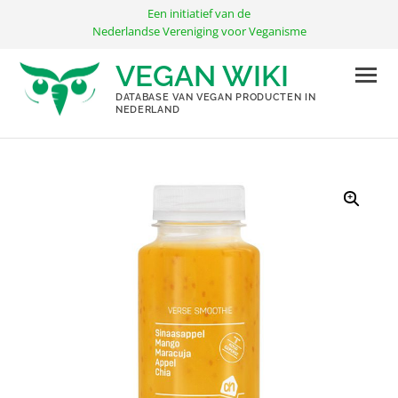
Ga
Een initiatief van de
naar
Nederlandse Vereniging voor Veganisme
de
VEGAN WIKI
inhoud
DATABASE VAN VEGAN PRODUCTEN IN
NEDERLAND