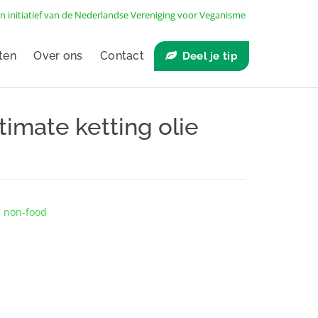
n initiatief van de
Nederlandse Vereniging voor Veganisme
ten
Over ons
Contact
Deel je tip
timate ketting olie
g non-food