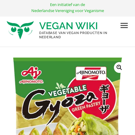
Ga
Een initiatief van de
naar
Nederlandse Vereniging voor Veganisme
de
VEGAN WIKI
inhoud
DATABASE VAN VEGAN PRODUCTEN IN
NEDERLAND