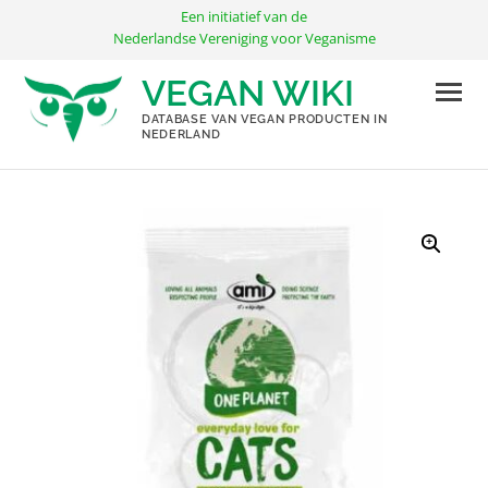
Ga
Een initiatief van de
naar
Nederlandse Vereniging voor Veganisme
de
VEGAN WIKI
inhoud
DATABASE VAN VEGAN PRODUCTEN IN
NEDERLAND