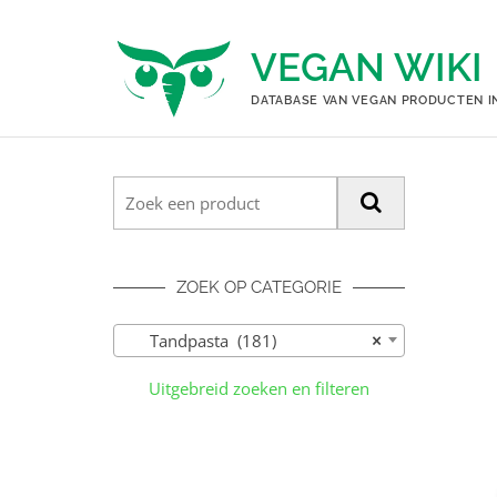
Ga
naar
VEGAN WIKI
de
inhoud
DATABASE VAN VEGAN PRODUCTEN I
ZOEK OP CATEGORIE
Tandpasta (181)
×
Uitgebreid zoeken en filteren