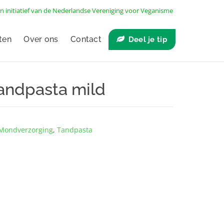
n initiatief van de
Nederlandse Vereniging voor Veganisme
ten
Over ons
Contact
Deel je tip
andpasta mild
Mondverzorging
,
Tandpasta