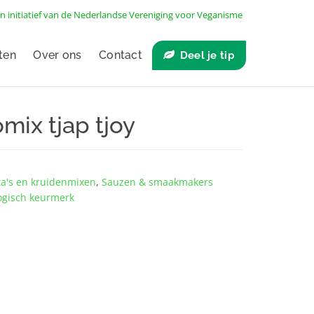
n initiatief van de
Nederlandse Vereniging voor Veganisme
ten
Over ons
Contact
Deel je tip
mix tjap tjoy
a's en kruidenmixen
,
Sauzen & smaakmakers
ogisch keurmerk