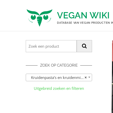
Ga
naar
VEGAN WIKI
de
inhoud
DATABASE VAN VEGAN PRODUCTEN I
ZOEK OP CATEGORIE
Kruidenpasta’s en kruidenmixen (83)
×
Uitgebreid zoeken en filteren