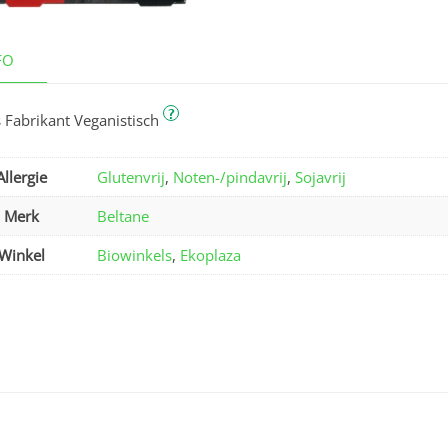
FO
?
 Fabrikant Veganistisch
Allergie
Glutenvrij
,
Noten-/pindavrij
,
Sojavrij
Merk
Beltane
Winkel
Biowinkels
,
Ekoplaza