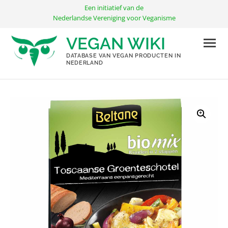
Ga
Een initiatief van de
naar
Nederlandse Vereniging voor Veganisme
de
VEGAN WIKI
inhoud
DATABASE VAN VEGAN PRODUCTEN IN
NEDERLAND