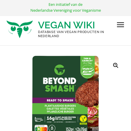
Ga
Een initiatief van de
naar
Nederlandse Vereniging voor Veganisme
de
VEGAN WIKI
inhoud
DATABASE VAN VEGAN PRODUCTEN IN
NEDERLAND