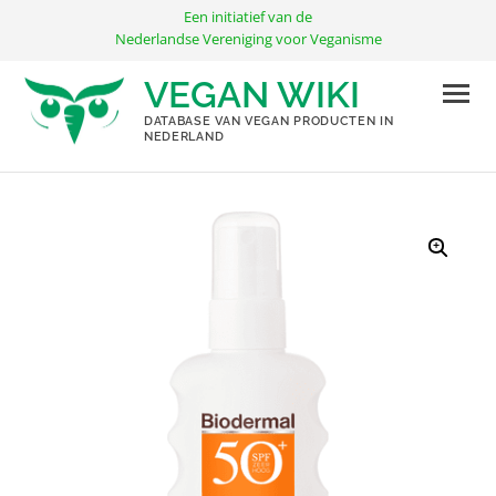
Ga
Een initiatief van de
naar
Nederlandse Vereniging voor Veganisme
de
VEGAN WIKI
inhoud
DATABASE VAN VEGAN PRODUCTEN IN
NEDERLAND