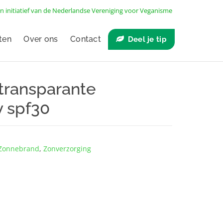
n initiatief van de
Nederlandse Vereniging voor Veganisme
ten
Over ons
Contact
Deel je tip
transparante
 spf30
Zonnebrand
,
Zonverzorging