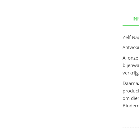
IN
Zelf Na
Antwoor
Al onze
bijenwa
verkrij
Daarnaa
product
om dier
Bioderm