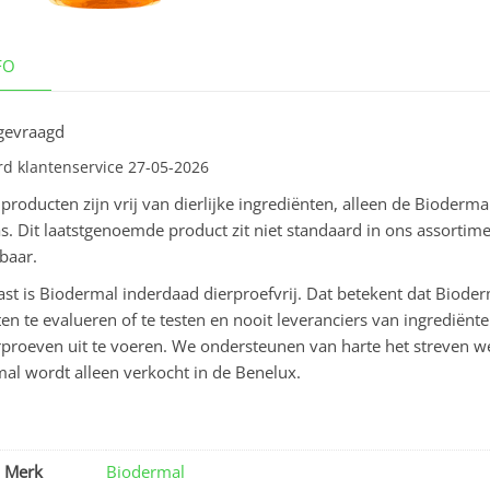
FO
gevraagd
d klantenservice 27-05-2026
 producten zijn vrij van dierlijke ingrediënten, alleen de Bioder
s. Dit laatstgenoemde product zit niet standaard in ons assortimen
gbaar.
st is Biodermal inderdaad dierproefvrij. Dat betekent dat Biod
en te evalueren of te testen en nooit leveranciers van ingrediën
proeven uit te voeren. We ondersteunen van harte het streven we
al wordt alleen verkocht in de Benelux.
Merk
Biodermal