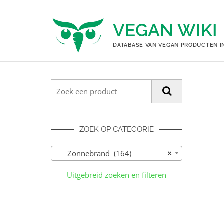
Ga
naar
VEGAN WIKI
de
inhoud
DATABASE VAN VEGAN PRODUCTEN I
ZOEK OP CATEGORIE
Zonnebrand (164)
×
Uitgebreid zoeken en filteren