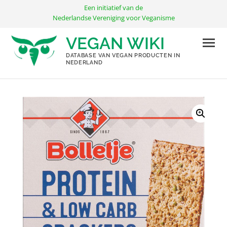
Ga
Een initiatief van de
naar
Nederlandse Vereniging voor Veganisme
de
VEGAN WIKI
inhoud
DATABASE VAN VEGAN PRODUCTEN IN
NEDERLAND