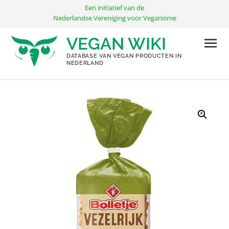
Ga
Een initiatief van de
naar
Nederlandse Vereniging voor Veganisme
de
VEGAN WIKI
inhoud
DATABASE VAN VEGAN PRODUCTEN IN
NEDERLAND