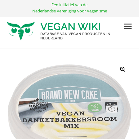
Ga
Een initiatief van de
naar
Nederlandse Vereniging voor Veganisme
de
VEGAN WIKI
inhoud
DATABASE VAN VEGAN PRODUCTEN IN
NEDERLAND