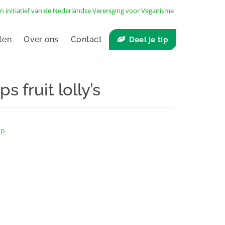
n initiatief van de
Nederlandse Vereniging voor Veganisme
ten
Over ons
Contact
Deel je tip
 fruit lolly’s
ep