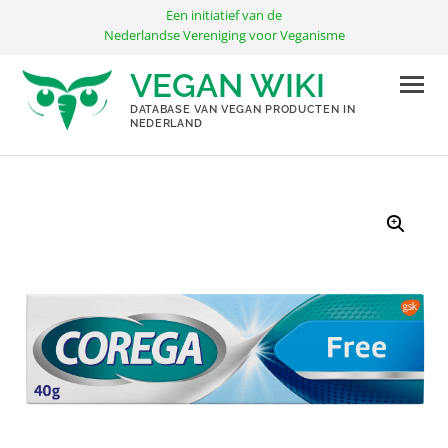
Ga
Een initiatief van de
naar
Nederlandse Vereniging voor Veganisme
de
VEGAN WIKI
inhoud
DATABASE VAN VEGAN PRODUCTEN IN
NEDERLAND