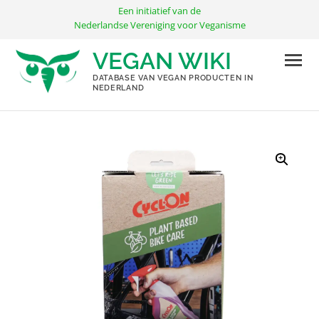
Ga
Een initiatief van de
naar
Nederlandse Vereniging voor Veganisme
de
VEGAN WIKI
inhoud
DATABASE VAN VEGAN PRODUCTEN IN
NEDERLAND