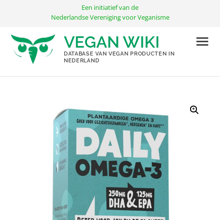
Ga
Een initiatief van de
naar
Nederlandse Vereniging voor Veganisme
de
VEGAN WIKI
inhoud
DATABASE VAN VEGAN PRODUCTEN IN
NEDERLAND