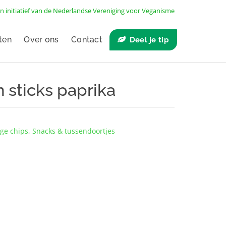
n initiatief van de
Nederlandse Vereniging voor Veganisme
ten
Over ons
Contact
Deel je tip
 sticks paprika
ge chips
,
Snacks & tussendoortjes