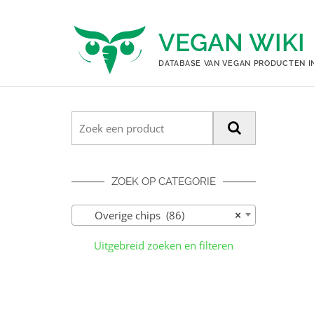
Ga
naar
VEGAN WIKI
de
inhoud
DATABASE VAN VEGAN PRODUCTEN I
ZOEK OP CATEGORIE
Overige chips (86)
×
Uitgebreid zoeken en filteren