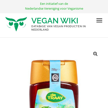
Ga
Een initiatief van de
naar
Nederlandse Vereniging voor Veganisme
de
VEGAN WIKI
inhoud
DATABASE VAN VEGAN PRODUCTEN IN
NEDERLAND