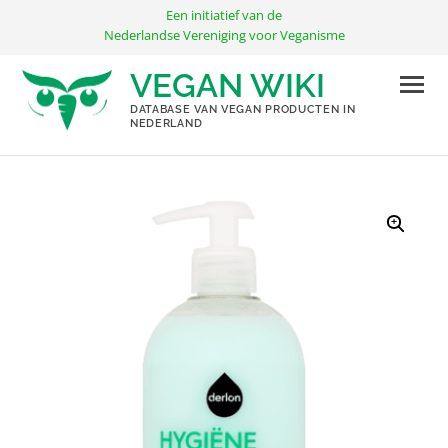
Ga
Een initiatief van de
naar
Nederlandse Vereniging voor Veganisme
de
VEGAN WIKI
inhoud
DATABASE VAN VEGAN PRODUCTEN IN
NEDERLAND