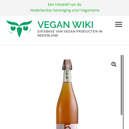
Ga
Een initiatief van de
naar
Nederlandse Vereniging voor Veganisme
de
VEGAN WIKI
inhoud
DATABASE VAN VEGAN PRODUCTEN IN
NEDERLAND