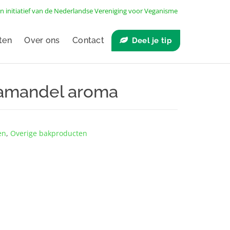
n initiatief van de
Nederlandse Vereniging voor Veganisme
ten
Over ons
Contact
Deel je tip
 amandel aroma
en
,
Overige bakproducten