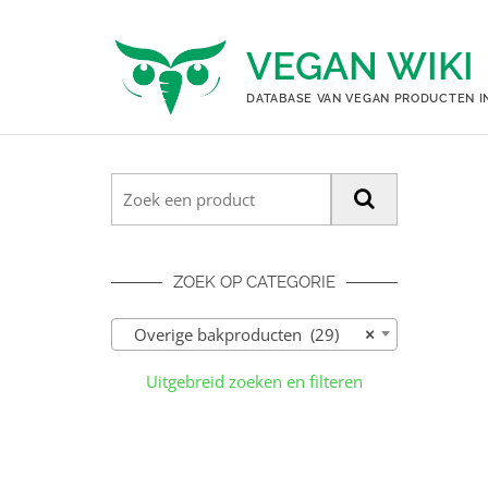
Ga
naar
VEGAN WIKI
de
inhoud
DATABASE VAN VEGAN PRODUCTEN I
ZOEK OP CATEGORIE
Overige bakproducten (29)
×
Uitgebreid zoeken en filteren