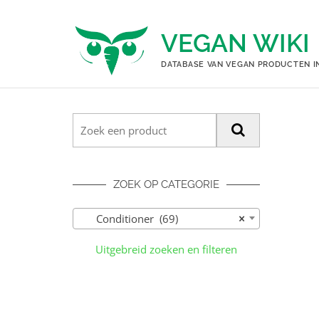
Ga
naar
VEGAN WIKI
de
inhoud
DATABASE VAN VEGAN PRODUCTEN I
ZOEK OP CATEGORIE
Conditioner (69)
×
Uitgebreid zoeken en filteren