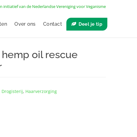
n initiatief van de
Nederlandse Vereniging voor Veganisme
ten
Over ons
Contact
Deel je tip
c hemp oil rescue
r
,
Drogisterij
,
Haarverzorging