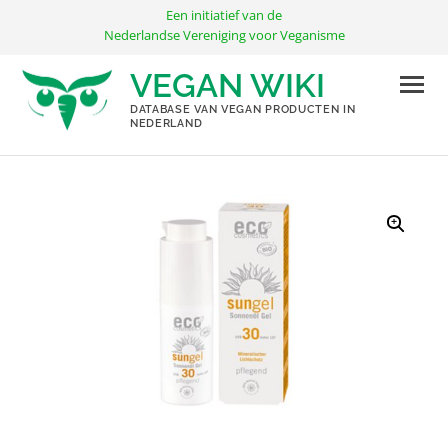
Ga
Een initiatief van de
naar
Nederlandse Vereniging voor Veganisme
de
VEGAN WIKI
inhoud
DATABASE VAN VEGAN PRODUCTEN IN
NEDERLAND