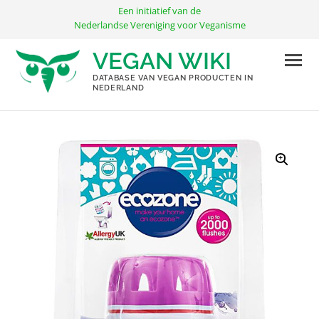
Ga
Een initiatief van de
naar
Nederlandse Vereniging voor Veganisme
de
VEGAN WIKI
inhoud
DATABASE VAN VEGAN PRODUCTEN IN
NEDERLAND