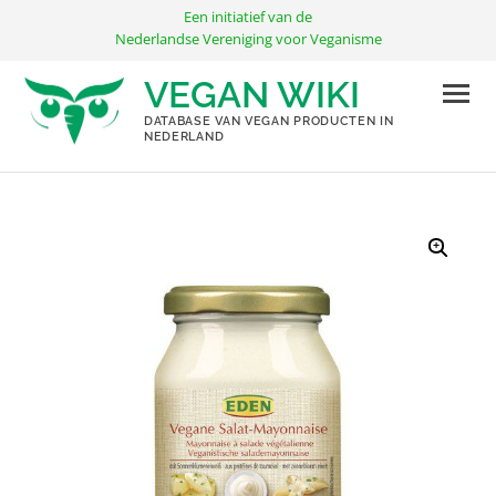
Ga
Een initiatief van de
naar
Nederlandse Vereniging voor Veganisme
de
VEGAN WIKI
inhoud
DATABASE VAN VEGAN PRODUCTEN IN
NEDERLAND