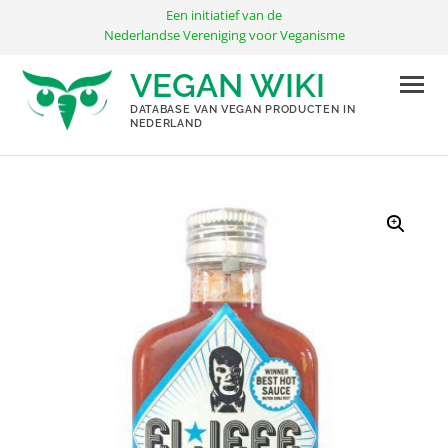
Ga
Een initiatief van de
naar
Nederlandse Vereniging voor Veganisme
de
VEGAN WIKI
inhoud
DATABASE VAN VEGAN PRODUCTEN IN
NEDERLAND