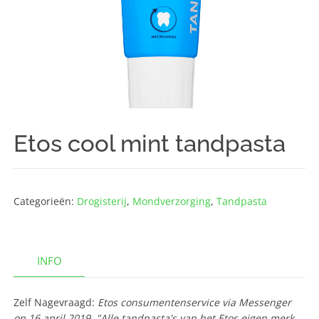
Etos cool mint tandpasta
Categorieën:
Drogisterij
,
Mondverzorging
,
Tandpasta
INFO
Zelf Nagevraagd:
Etos consumentenservice via Messenger
op 16 april 2019, "Alle tandpasta's van het Etos eigen merk