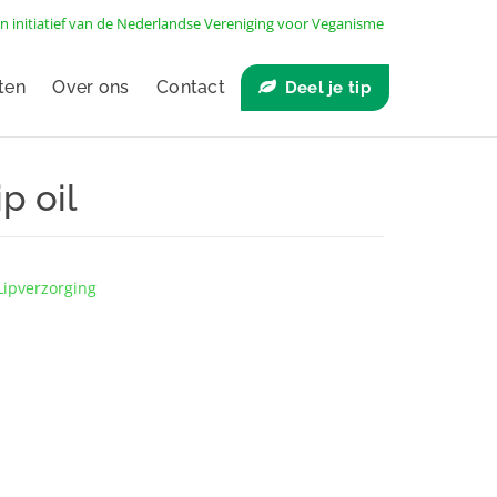
n initiatief van de
Nederlandse Vereniging voor Veganisme
ten
Over ons
Contact
Deel je tip
p oil
Lipverzorging