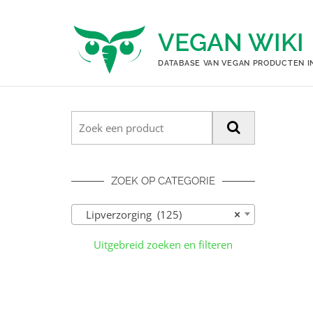
Ga
naar
VEGAN WIKI
de
inhoud
DATABASE VAN VEGAN PRODUCTEN I
ZOEK OP CATEGORIE
Lipverzorging (125)
×
Uitgebreid zoeken en filteren