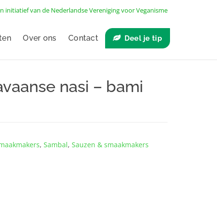
n initiatief van de
Nederlandse Vereniging voor Veganisme
ten
Over ons
Contact
Deel je tip
Javaanse nasi – bami
 smaakmakers
,
Sambal
,
Sauzen & smaakmakers